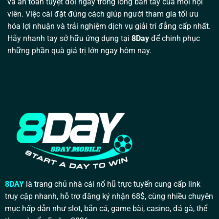
và an toàn tuyệt đối ngay trong lòng bàn tay của mọi hội
viên. Việc cài đặt đúng cách giúp người tham gia tối ưu
hóa lợi nhuận và trải nghiệm dịch vụ giải trí đẳng cấp nhất.
Hãy nhanh tay sở hữu ứng dụng tại
8Day
để chinh phục
những phần quà giá trị lớn ngay hôm nay.
8DAY
là trang chủ nhà cái nổ hũ trực tuyến cung cấp link
truy cập nhanh, hỗ trợ đăng ký nhận 68$, cùng nhiều chuyên
mục hấp dẫn như slot, bắn cá, game bài, casino, đá gà, thể