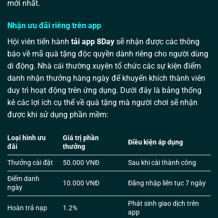
mới nhất.
Nhận ưu đãi riêng trên app
Hội viên tiến hành
tải app 8Day
sẽ nhận được các thông
báo về mã quà tặng độc quyền dành riêng cho người dùng
di động. Nhà cái thường xuyên tổ chức các sự kiện điểm
danh nhận thưởng hàng ngày để khuyến khích thành viên
duy trì hoạt động trên ứng dụng. Dưới đây là bảng thống
kê các lợi ích cụ thể về quà tặng mà người chơi sẽ nhận
được khi sử dụng phần mềm:
Loại hình ưu
Giá trị phần
Điều kiện áp dụng
đãi
thưởng
Thưởng cài đặt
50.000 VNĐ
Sau khi cài thành công
Điểm danh
10.000 VNĐ
Đăng nhập liên tục 7 ngày
ngày
Phát sinh giao dịch trên
Hoàn trả nạp
1.2%
app