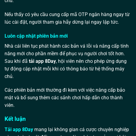
chủ.
Nếu thấy có yêu cầu cung cấp mã OTP ngân hàng ngay từ
lúc cài đặt, người tham gia hãy dừng lại ngay lập tức.
Luôn cập nhật phiên bản mới
Nhà cái liên tục phát hành các bản vá lỗi và nâng cấp tính
năng mới cho phần mềm để phục vụ người chơi tốt hơn.
Sau khi đã
tải app 8Day
, hội viên nên cho phép ứng dụng
tự động cập nhật mỗi khi có thông báo từ hệ thống máy
chủ.
Các phiên bản mới thường đi kèm với việc nâng cấp bảo
mật và bổ sung thêm các sảnh chơi hấp dẫn cho thành
viên.
Kết luận
Tải app 8Day
mang lại không gian cá cược chuyên nghiệp