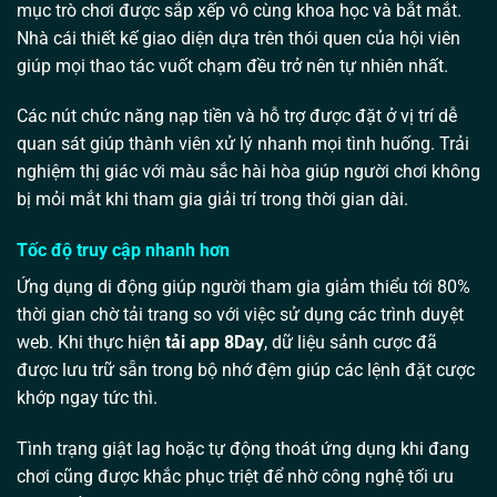
mục trò chơi được sắp xếp vô cùng khoa học và bắt mắt.
Nhà cái thiết kế giao diện dựa trên thói quen của hội viên
giúp mọi thao tác vuốt chạm đều trở nên tự nhiên nhất.
Các nút chức năng nạp tiền và hỗ trợ được đặt ở vị trí dễ
quan sát giúp thành viên xử lý nhanh mọi tình huống. Trải
nghiệm thị giác với màu sắc hài hòa giúp người chơi không
bị mỏi mắt khi tham gia giải trí trong thời gian dài.
Tốc độ truy cập nhanh hơn
Ứng dụng di động giúp người tham gia giảm thiểu tới 80%
thời gian chờ tải trang so với việc sử dụng các trình duyệt
web. Khi thực hiện
tải app 8Day
, dữ liệu sảnh cược đã
được lưu trữ sẵn trong bộ nhớ đệm giúp các lệnh đặt cược
khớp ngay tức thì.
Tình trạng giật lag hoặc tự động thoát ứng dụng khi đang
chơi cũng được khắc phục triệt để nhờ công nghệ tối ưu