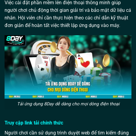
Việc cài đặt phần mềm lên điện thoại thông minh giúp
người chơi chủ động thời gian giải trí và bảo mật dữ liệu cá
nhân. Hội viên chỉ cần thực hiện theo các chỉ dẫn kỹ thuật
đơn giản để hoàn tất việc thiết lập ứng dụng vào máy.
Tải ứng dụng 8Day dễ dàng cho mọi dòng điện thoại
Truy cập link tải chính thức
Người chơi cần sử dụng trình duyệt web để tìm kiếm đúng