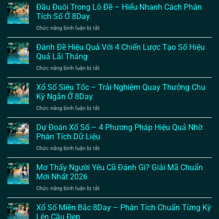
Đầu Đuôi Trong Lô Đề – Hiểu Nhanh Cách Phân
Tích Số Ở 8Day
Chức năng bình luận bị tắt
ở
Đầu
Đuôi
Đánh Đề Hiệu Quả Với 4 Chiến Lược Tạo Số Hiệu
Trong
Quả Lãi Tháng
Lô
Chức năng bình luận bị tắt
ở
Đề
Đánh
–
Đề
Xổ Số Siêu Tốc – Trải Nghiệm Quay Thưởng Chu
Hiểu
Hiệu
Nhanh
Kỳ Ngắn Ở 8Day
Quả
Cách
Chức năng bình luận bị tắt
ở
Với
Phân
Xổ
4
Tích
Số
Dự Đoán Xổ Số – 4 Phương Pháp Hiệu Quả Nhờ
Chiến
Số
Siêu
Lược
Phân Tích Dữ Liệu
Ở
Tốc
Tạo
8Day
Chức năng bình luận bị tắt
ở
–
Số
Dự
Trải
Hiệu
Đoán
Mơ Thấy Người Yêu Cũ Đánh Gì? Giải Mã Chuẩn
Nghiệm
Quả
Xổ
Quay
Mới Nhất 2026
Lãi
Số
Thưởng
Tháng
Chức năng bình luận bị tắt
ở
–
Chu
Mơ
4
Kỳ
Thấy
Xổ Số Miền Bắc 8Day – Phân Tích Chuẩn Từng Kỳ
Phương
Ngắn
Người
Pháp
Lên Cầu Đẹp
Ở