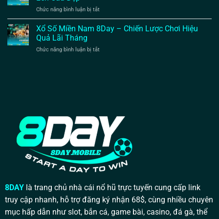
Yêu
Hiệu
8Day
Chức năng bình luận bị tắt
ở
Cũ
Quả
Xổ
Đánh
Nhờ
Số
Xổ Số Miền Nam 8Day – Chiến Lược Chơi Hiệu
Gì?
Phân
Miền
Giải
Quả Lãi Tháng
Tích
Bắc
Mã
Dữ
Chức năng bình luận bị tắt
ở
8Day
Chuẩn
Liệu
Xổ
–
Mới
Số
Phân
Nhất
Miền
Tích
2026
Nam
Chuẩn
8Day
Từng
–
Kỳ
Chiến
Lên
Lược
Cầu
Chơi
Đẹp
Hiệu
Quả
Lãi
Tháng
8DAY
là trang chủ nhà cái nổ hũ trực tuyến cung cấp link
truy cập nhanh, hỗ trợ đăng ký nhận 68$, cùng nhiều chuyên
mục hấp dẫn như slot, bắn cá, game bài, casino, đá gà, thể