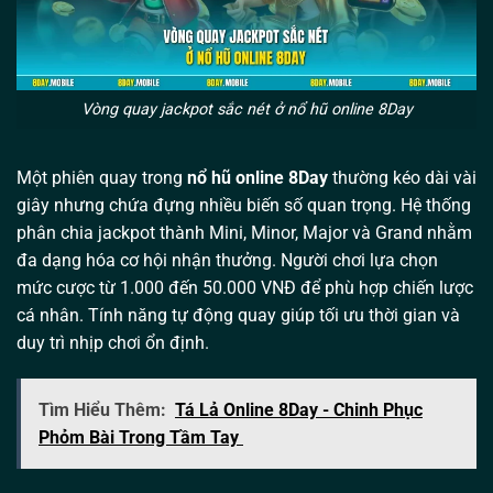
Vòng quay jackpot sắc nét ở nổ hũ online 8Day
Một phiên quay trong
nổ hũ online 8Day
thường kéo dài vài
giây nhưng chứa đựng nhiều biến số quan trọng. Hệ thống
phân chia jackpot thành Mini, Minor, Major và Grand nhằm
đa dạng hóa cơ hội nhận thưởng. Người chơi lựa chọn
mức cược từ 1.000 đến 50.000 VNĐ để phù hợp chiến lược
cá nhân. Tính năng tự động quay giúp tối ưu thời gian và
duy trì nhịp chơi ổn định.
Tìm Hiểu Thêm:
Tá Lả Online 8Day - Chinh Phục
Phỏm Bài Trong Tầm Tay