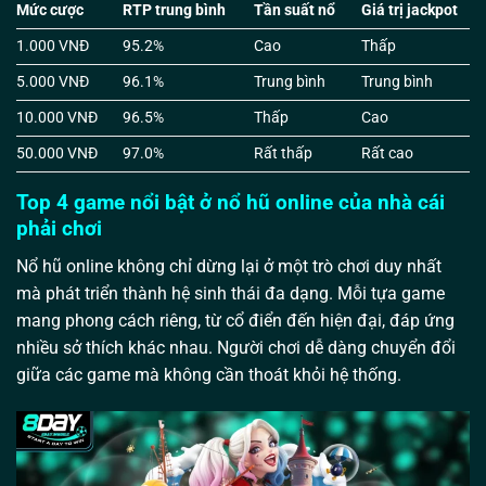
Mức cược
RTP trung bình
Tần suất nổ
Giá trị jackpot
1.000 VNĐ
95.2%
Cao
Thấp
5.000 VNĐ
96.1%
Trung bình
Trung bình
10.000 VNĐ
96.5%
Thấp
Cao
50.000 VNĐ
97.0%
Rất thấp
Rất cao
Top 4 game nổi bật ở nổ hũ online của nhà cái
phải chơi
Nổ hũ online không chỉ dừng lại ở một trò chơi duy nhất
mà phát triển thành hệ sinh thái đa dạng. Mỗi tựa game
mang phong cách riêng, từ cổ điển đến hiện đại, đáp ứng
nhiều sở thích khác nhau. Người chơi dễ dàng chuyển đổi
giữa các game mà không cần thoát khỏi hệ thống.