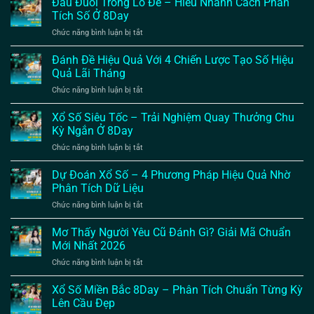
Đầu Đuôi Trong Lô Đề – Hiểu Nhanh Cách Phân
Tích Số Ở 8Day
Chức năng bình luận bị tắt
ở
Đầu
Đuôi
Đánh Đề Hiệu Quả Với 4 Chiến Lược Tạo Số Hiệu
Trong
Quả Lãi Tháng
Lô
Chức năng bình luận bị tắt
ở
Đề
Đánh
–
Đề
Xổ Số Siêu Tốc – Trải Nghiệm Quay Thưởng Chu
Hiểu
Hiệu
Nhanh
Kỳ Ngắn Ở 8Day
Quả
Cách
Chức năng bình luận bị tắt
ở
Với
Phân
Xổ
4
Tích
Số
Dự Đoán Xổ Số – 4 Phương Pháp Hiệu Quả Nhờ
Chiến
Số
Siêu
Lược
Phân Tích Dữ Liệu
Ở
Tốc
Tạo
8Day
Chức năng bình luận bị tắt
ở
–
Số
Dự
Trải
Hiệu
Đoán
Mơ Thấy Người Yêu Cũ Đánh Gì? Giải Mã Chuẩn
Nghiệm
Quả
Xổ
Quay
Mới Nhất 2026
Lãi
Số
Thưởng
Tháng
Chức năng bình luận bị tắt
ở
–
Chu
Mơ
4
Kỳ
Thấy
Xổ Số Miền Bắc 8Day – Phân Tích Chuẩn Từng Kỳ
Phương
Ngắn
Người
Pháp
Lên Cầu Đẹp
Ở
Yêu
Hiệu