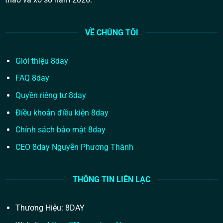
VỀ CHÚNG TÔI
Giới thiệu 8day
FAQ 8day
Quyền riêng tư 8day
Điều khoản điều kiện 8day
Chính sách bảo mật 8day
CEO 8day Nguyễn Phương Thành
THÔNG TIN LIÊN LẠC
Thương Hiệu: 8DAY