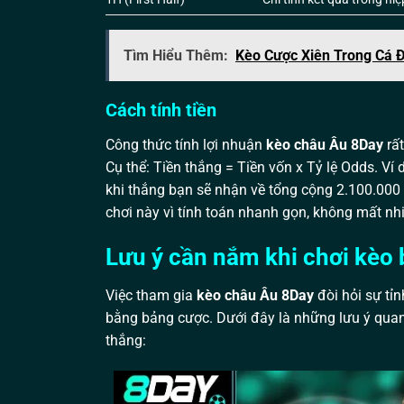
Tìm Hiểu Thêm:
Kèo Cược Xiên Trong Cá Đ
Cách tính tiền
Công thức tính lợi nhuận
kèo châu Âu 8Day
rất
Cụ thể: Tiền thắng = Tiền vốn x Tỷ lệ Odds. Ví
khi thắng bạn sẽ nhận về tổng cộng 2.100.000
chơi này vì tính toán nhanh gọn, không mất nhi
Lưu ý cần nắm khi chơi kèo
Việc tham gia
kèo châu Âu 8Day
đòi hỏi sự tỉ
bằng bảng cược. Dưới đây là những lưu ý quan 
thắng: