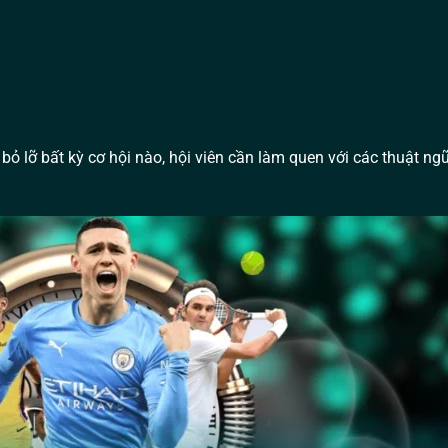
ỏ lỡ bất kỳ cơ hội nào, hội viên cần làm quen với các thuật ng