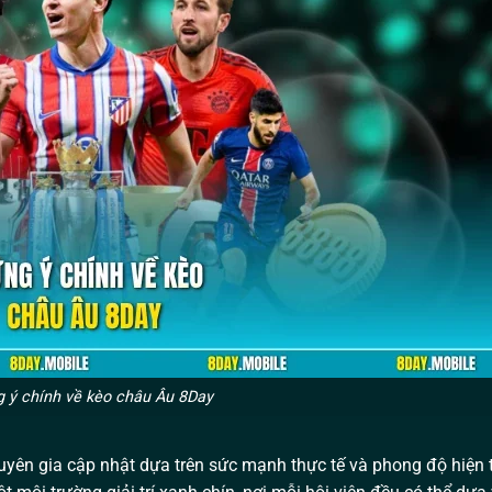
 ý chính về kèo châu Âu 8Day
huyên gia cập nhật dựa trên sức mạnh thực tế và phong độ hiện 