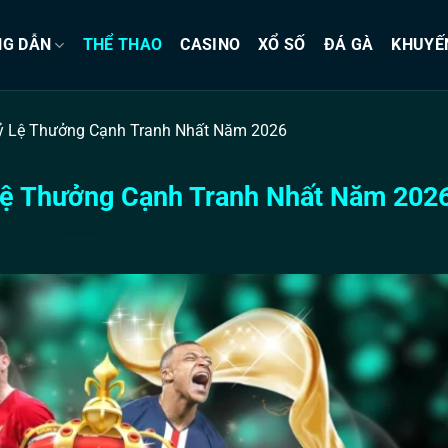
G DẪN
THỂ THAO
CASINO
XỔ SỐ
ĐÁ GÀ
KHUYẾ
Tỷ Lệ Thưởng Cạnh Tranh Nhất Năm 2026
Lệ Thưởng Cạnh Tranh Nhất Năm 202