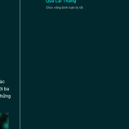
Quả Lãi Tháng
8Day
Mới
Chức năng bình luận bị tắt
ở
–
Nhất
Xổ
Phân
2026
Số
Tích
Miền
Chuẩn
Nam
Từng
8Day
Kỳ
–
Lên
Chiến
Cầu
Lược
Đẹp
Chơi
Hiệu
Quả
Lãi
Tháng
hác
ới ba
 những