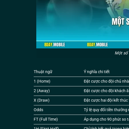
Một số 
Thuật ngữ
Ý nghĩa chi tiết
1 (Home)
Đặt cược cho đội chủ nhà
2 (Away)
Đặt cược cho đội khách ă
X (Draw)
Đặt cược hai đội kết thúc
Odds
Tỷ lệ quy đổi tiền thưởng
FT (Full Time)
Áp dụng cho 90 phút so t
1H (First Half)
Chỉ tính kết quả trong hiệ