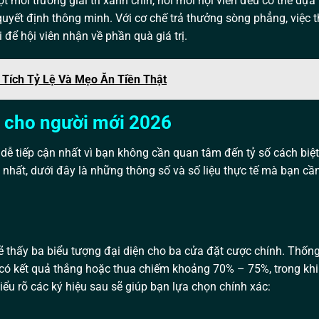
 môi trường giải trí xanh chín, nơi mỗi hội viên đều có thể dựa
uyết định thông minh. Với cơ chế trả thưởng sòng phẳng, việc 
i để hội viên nhận về phần quà giá trị.
 Tích Tỷ Lệ Và Mẹo Ăn Tiền Thật
 cho người mới 2026
dễ tiếp cận nhất vì bạn không cần quan tâm đến tỷ số cách biệ
 nhất, dưới đây là những thông số và số liệu thực tế mà bạn cầ
 thấy ba biểu tượng đại diện cho ba cửa đặt cược chính. Thống
ấu có kết quả thắng hoặc thua chiếm khoảng 70% – 75%, trong khi
ểu rõ các ký hiệu sau sẽ giúp bạn lựa chọn chính xác: