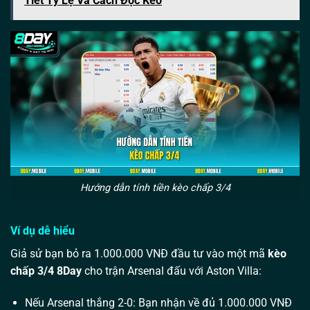
Tiết Tỷ Lệ Và Cách Đọc Kèo
Hướng dẫn tính tiền kèo chấp 3/4
Ví dụ dễ hiểu
Giả sử bạn bỏ ra 1.000.000 VNĐ đầu tư vào một mã
kèo
chấp 3/4 8Day
cho trận Arsenal đấu với Aston Villa:
Nếu Arsenal thắng 2-0: Bạn nhận về đủ 1.000.000 VNĐ