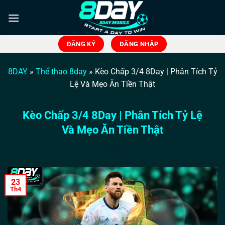
Bỏ
qua
nội
dung
ĐĂNG KÝ
ĐĂNG NHẬP
8DAY
»
Thể thao 8day
»
Kèo Chấp 3/4 8Day | Phân Tích Tỷ
Lệ Và Mẹo Ăn Tiền Thật
Kèo Chấp 3/4 8Day | Phân Tích Tỷ Lệ
Và Mẹo Ăn Tiền Thật
23
Th4