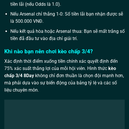
tiền lãi (nếu Odds là 1.0).
Nếu Arsenal chỉ thắng 1-0: Số tiền lãi bạn nhận được sẽ
là 500.000 VNĐ.
Nếu kết quả hòa hoặc Arsenal thua: Bạn sẽ mất trắng số
tiền đã đầu tư vào địa chỉ giải trí.
Khi nào bạn nên chơi kèo chấp 3/4?
Xác định thời điểm xuống tiền chính xác quyết định đến
75% xác suất thắng lợi của mỗi hội viên. Hình thức
kèo
chấp 3/4 8Day
không chỉ đơn thuần là chọn đội mạnh hơn,
mà phải dựa vào sự biến động của bảng tỷ lệ và các số
liệu chuyên môn.