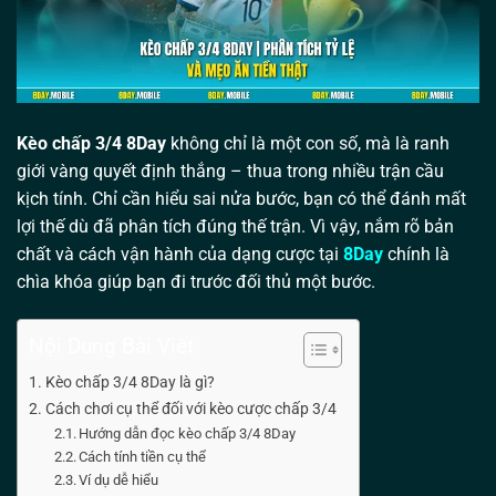
Kèo chấp 3/4 8Day
không chỉ là một con số, mà là ranh
giới vàng quyết định thắng – thua trong nhiều trận cầu
kịch tính. Chỉ cần hiểu sai nửa bước, bạn có thể đánh mất
lợi thế dù đã phân tích đúng thế trận. Vì vậy, nắm rõ bản
chất và cách vận hành của dạng cược tại
8Day
chính là
chìa khóa giúp bạn đi trước đối thủ một bước.
Nội Dung Bài Viết
Kèo chấp 3/4 8Day là gì?
Cách chơi cụ thể đối với kèo cược chấp 3/4
Hướng dẫn đọc kèo chấp 3/4 8Day
Cách tính tiền cụ thể
Ví dụ dễ hiểu