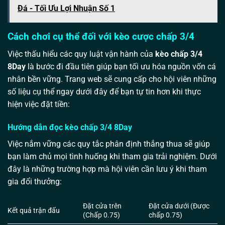
Đá - Tối Ưu Lợi Nhuận Số 1
Cách chơi cụ thể đối với kèo cược chấp 3/4
Việc thấu hiểu các quy luật vận hành của
kèo chấp 3/4
8Day
là bước đi đầu tiên giúp bạn tối ưu hóa nguồn vốn cá
nhân bền vững. Trang web sẽ cung cấp cho hội viên những
số liệu cụ thể ngay dưới đây để bạn tự tin hơn khi thực
hiện việc đặt tiền:
Hướng dẫn đọc kèo chấp 3/4 8Day
Việc nắm vững các quy tắc phân định thắng thua sẽ giúp
bạn làm chủ mọi tình huống khi tham gia trải nghiệm. Dưới
đây là những trường hợp mà hội viên cần lưu ý khi tham
gia đổi thưởng:
Đặt cửa trên
Đặt cửa dưới (Được
Kết quả trận đấu
(Chấp 0.75)
chấp 0.75)