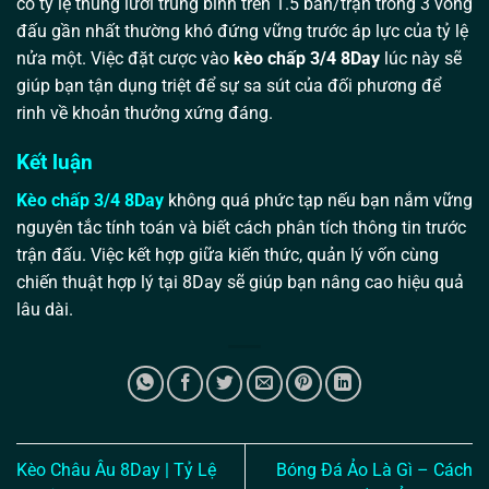
có tỷ lệ thủng lưới trung bình trên 1.5 bàn/trận trong 3 vòng
đấu gần nhất thường khó đứng vững trước áp lực của tỷ lệ
nửa một. Việc đặt cược vào
kèo chấp 3/4 8Day
lúc này sẽ
giúp bạn tận dụng triệt để sự sa sút của đối phương để
rinh về khoản thưởng xứng đáng.
Kết luận
Kèo chấp 3/4 8Day
không quá phức tạp nếu bạn nắm vững
nguyên tắc tính toán và biết cách phân tích thông tin trước
trận đấu. Việc kết hợp giữa kiến thức, quản lý vốn cùng
chiến thuật hợp lý tại 8Day sẽ giúp bạn nâng cao hiệu quả
lâu dài.
Kèo Châu Âu 8Day | Tỷ Lệ
Bóng Đá Ảo Là Gì – Cách