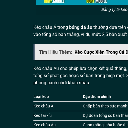
Bảng tỷ lệ kè
Kèo châu Á trong
bóng đá ảo
thường dựa trên c
vào tổng số bàn thắng, ví dụ mức 2,5 bàn xuất 
Tìm Hiểu Thêm:
Kèo Cược Xiên Trong Cá Đ
Kèo châu Âu cho phép lựa chọn kết quả thắng, h
tổng số phạt góc hoặc số bàn trong hiệp một. 
phong cách chơi khác nhau.
Loại kèo
Đặc điểm chính
Kèo châu Á
Chấp bàn theo sức mạnh 
Kèo tài xỉu
Dự đoán tổng số bàn thắ
Kèo châu Âu
Chọn thắng, hòa hoặc th