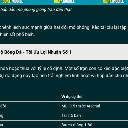
o hấp dẫn mô phỏng giống trận đấu thật
hênh lệch sức mạnh giữa hai đội mô phỏng. Kèo tài xỉu lại tập 
hiện rất phổ biến.
ộ Bóng Đá - Tối Ưu Lợi Nhuận Số 1
òa hoặc thua với tỷ lệ cố định. Một số trận còn có kèo đặc biệ
Sự đa dạng này tạo nên trải nghiệm linh hoạt và hấp dẫn cho n
Ví dụ cụ thể
đội
MU -0.5 trước Arsenal
ng
Tài 2.5 bàn
ua
Barca thắng 1.80