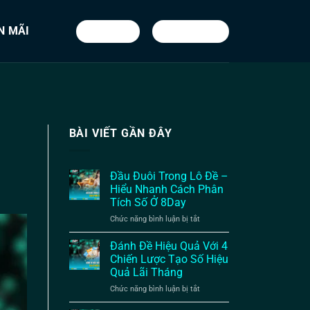
N MÃI
ĐĂNG KÝ
ĐĂNG NHẬP
BÀI VIẾT GẦN ĐÂY
Đầu Đuôi Trong Lô Đề –
Hiểu Nhanh Cách Phân
Tích Số Ở 8Day
Chức năng bình luận bị tắt
ở
Đầu
Đuôi
Đánh Đề Hiệu Quả Với 4
Trong
Chiến Lược Tạo Số Hiệu
Lô
Quả Lãi Tháng
Đề
Chức năng bình luận bị tắt
ở
–
Đánh
Hiểu