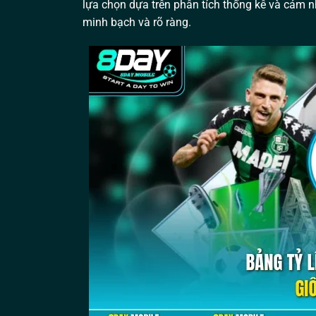
lựa chọn dựa trên phân tích thống kê và cảm n
minh bạch và rõ ràng.