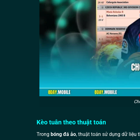
Ch
Kèo tuân theo thuật toán
Trong
bóng đá ảo
, thuật toán sử dụng dữ liệu 