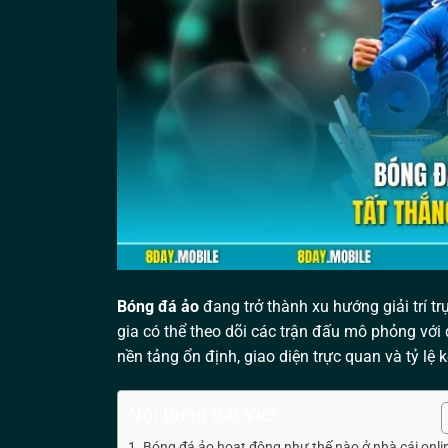
Bóng đá ảo
đang trở thành xu hướng giải trí t
gia có thể theo dõi các trận đấu mô phỏng với 
nền tảng ổn định, giao diện trực quan và tỷ lệ 
Nội Dung Bài Viết
Bóng đá ảo hoạt động như thế nào ở nhà cái onli