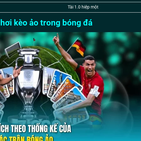
Tài 1.0 hiệp một
chơi kèo ảo trong bóng đá